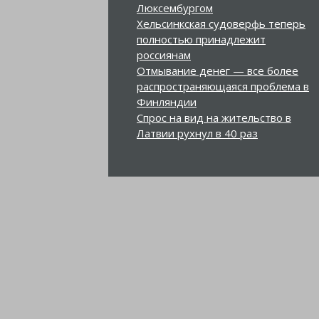
Люксембургом
Хельсинкская судоверфь теперь
полностью принадлежит
россиянам
Отмывание денег — все более
распространяющаяся проблема в
Финляндии
Спрос на вид на жительство в
Латвии рухнул в 40 раз