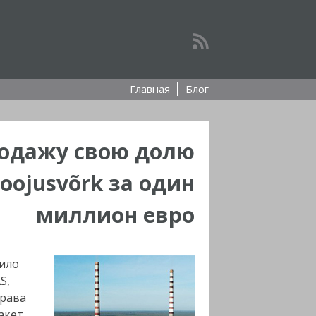
Главная
Блог
родажу свою долю
oojusvõrk за один
миллион евро
рило
S,
права
акет