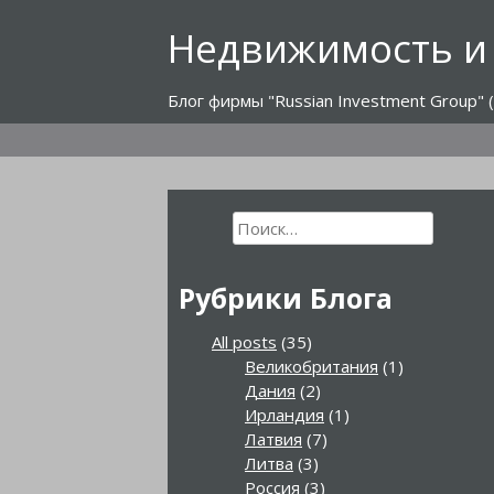
Перейти
Недвижимость и
к
содержимому
Блог фирмы "Russian Investment Group" (
Найти:
Рубрики Блога
All posts
(35)
Великобритания
(1)
Дания
(2)
Ирландия
(1)
Латвия
(7)
Литва
(3)
Россия
(3)