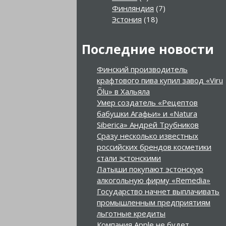
Финляндия
(7)
Эстония
(18)
Последние новости
Финский производитель
крафтового пива купил завод «Viru
Õlu» в Хальяла
Умер создатель «Рецептов
бабушки Агафьи» и «Natura
Siberica» Андрей Трубников
Сразу несколько известных
российских брендов косметики
стали эстонскими
Латыши покупают эстонскую
алкогольную фирму «Remedia»
Государство начнет выплачивать
промышленным предприятиям
льготные кредиты
Компания Apple не будет