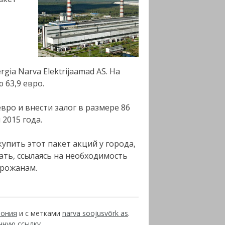
gia Narva Elektrijaamad AS. На
 63,9 евро.
вро и внести залог в размере 86
2015 года.
упить этот пакет акций у города,
ать, ссылаясь на необходимость
орожанам.
тония
и с метками
narva soojusvõrk as
.
нную ссылку
.