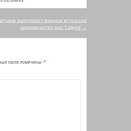
атчане выкупили у финнов эстонское
производство яиц Tallegg
→
ные поля помечены
*