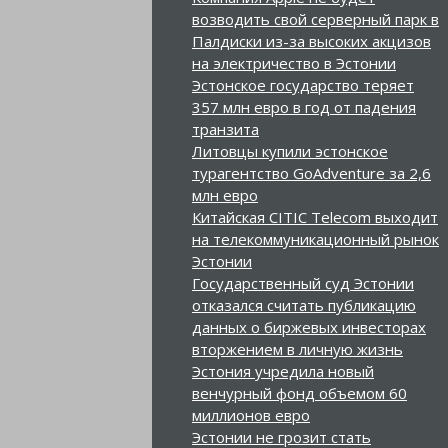
возводить свой серверный парк в
Палдиски из-за высоких акцизов
на электричество в Эстонии
Эстонское государство теряет
357 млн евро в год от падения
транзита
Литовцы купили эстонское
турагентство GoAdventure за 2,6
млн евро
Китайская CITIC Telecom выходит
на телекоммуникационный рынок
Эстонии
Государственный суд Эстонии
отказался считать публикацию
данных о биржевых инвесторах
вторжением в личную жизнь
Эстония учредила новый
венчурный фонд объемом 60
миллионов евро
Эстонии не грозит стать