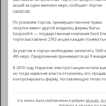
акций за один миллион евро, сообщает портал
rus.err.ee
.
По условиям торгов, преимущественное право
покупки имеет другой владелец фирмы Narva
Soojusvõrk — государственная компания Eesti Ener
торги выставлено 2763 акции каждая стоимостью
За участие в торгах необходимо заплатить 1600 е
495 евро. Предложения принимаются до 9 января 
В 2010 году Нарвские электростанции хотели вык
но тогда нарвские власти отказались его продав
контролировать фирму, поставляющую тепло г
Эта запись была опубликована в рубрике
All posts
,
Эс
Добавить в закладки
постоя