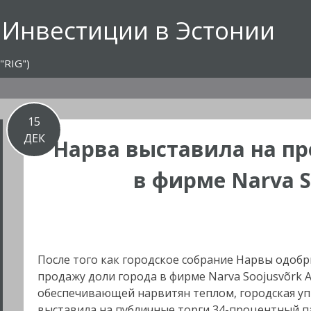
 Инвестиции в Эстонии
"RIG")
15
ДЕК
Нарва выставила на п
в фирме Narva S
После того как городское собрание Нарвы одоб
продажу доли города в фирме Narva Soojusvõrk A
обеспечивающей нарвитян теплом, городская у
выставила на публичные торги 34-процентный п