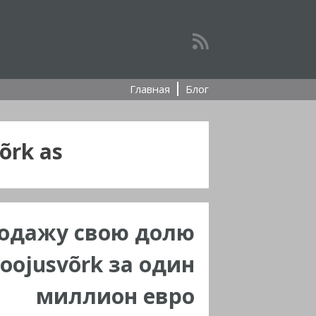
Главная
Блог
õrk as
родажу свою долю
oojusvõrk за один
миллион евро