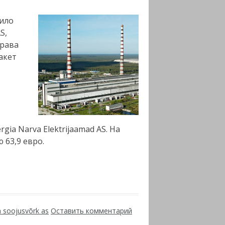
рило
S,
права
акет
gia Narva Elektrijaamad AS. На
 63,9 евро.
a soojusvõrk as
Оставить комментарий