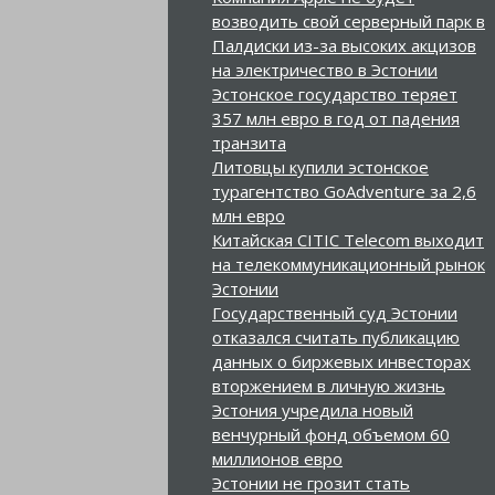
возводить свой серверный парк в
Палдиски из-за высоких акцизов
на электричество в Эстонии
Эстонское государство теряет
357 млн евро в год от падения
транзита
Литовцы купили эстонское
турагентство GoAdventure за 2,6
млн евро
Китайская CITIC Telecom выходит
на телекоммуникационный рынок
Эстонии
Государственный суд Эстонии
отказался считать публикацию
данных о биржевых инвесторах
вторжением в личную жизнь
Эстония учредила новый
венчурный фонд объемом 60
миллионов евро
Эстонии не грозит стать