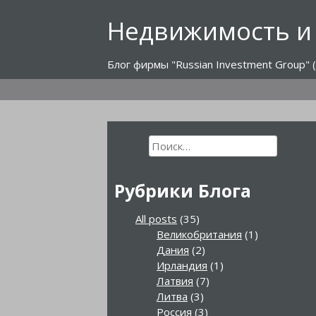
Перейти
Недвижимость и
к
содержимому
Блог фирмы "Russian Investment Group" (
Найти:
Рубрики Блога
All posts
(35)
Великобритания
(1)
Дания
(2)
Ирландия
(1)
Латвия
(7)
Литва
(3)
Россия
(3)