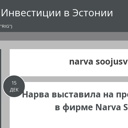
 Инвестиции в Эстонии
"RIG")
narva soojusv
15
ДЕК
Нарва выставила на п
в фирме Narva S