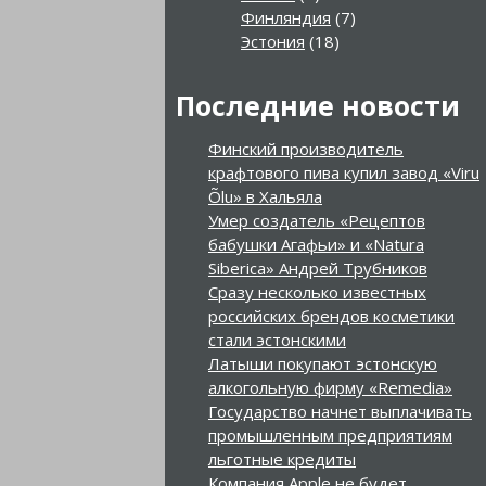
Финляндия
(7)
Эстония
(18)
Последние новости
Финский производитель
крафтового пива купил завод «Viru
Õlu» в Хальяла
Умер создатель «Рецептов
бабушки Агафьи» и «Natura
Siberica» Андрей Трубников
Сразу несколько известных
российских брендов косметики
стали эстонскими
Латыши покупают эстонскую
алкогольную фирму «Remedia»
Государство начнет выплачивать
промышленным предприятиям
льготные кредиты
Компания Apple не будет