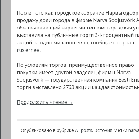
После того как городское собрание Нарвы одоб
продажу доли города в фирме Narva Soojusvõrk A
обеспечивающей нарвитян теплом, городская у
выставила на публичные торги 34-процентный п
акций за один миллион евро, сообщает портал
rus.err.ee
.
По условиям торгов, преимущественное право
покупки имеет другой владелец фирмы Narva
Soojusvõrk — государственная компания Eesti Ener
торги выставлено 2763 акции каждая стоимостью
Продолжить чтение
→
Опубликовано в рубрике
All posts
,
Эстония
Метки
narv