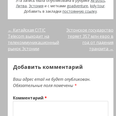
Эта запись была опубликована в рубрике
All posts
,
Литва
,
Эстония
и с метками
goadventure
,
kidy tour
.
Добавить в закладки
постоянную ссылку
.
Post
←
Китайская CITIC
Эстонское государство
Telecom выходит на
теряет 357 млн евро в
navigation
телекоммуникационный
год от падения
рынок Эстонии
транзита
→
Добавить комментарий
Ваш адрес email не будет опубликован.
Обязательные поля помечены
*
Комментарий
*