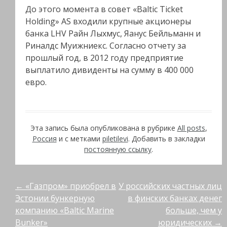
До этого момента в совет «Baltic Ticket
Holding» AS входили крупные акционеры
банка LHV Райн Лыхмус, Яанус Бейльманн и
Риналдс Муижниекс. Согласно отчету за
прошлый год, в 2012 году предприятие
выплатило дивиденты на сумму в 400 000
евро.
Эта запись была опубликована в рубрике
All posts
,
Россия
и с метками
piletilevi
. Добавить в закладки
постоянную ссылку
.
Post
←
«Газпром» приобрел в
У российских частных лиц
Эстонии бункерную
в финских банках денег
navigation
компанию «Baltic Marine
больше, чем у
Bunker»
юридических
→