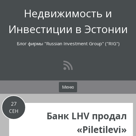
Перейти
Недвижимость и
к
содержимому
Инвестиции в Эстонии
Блог фирмы "Russian Investment Group" ("RIG")
Меню
27
СЕН
Банк LHV продал
«Piletilevi»